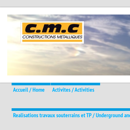
Accueil / Home
Activites / Activities
Realisations travaux souterrains et TP / Underground an