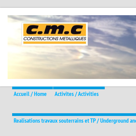
Accueil / Home
Activites / Activities
Realisations travaux souterrains et TP / Underground an